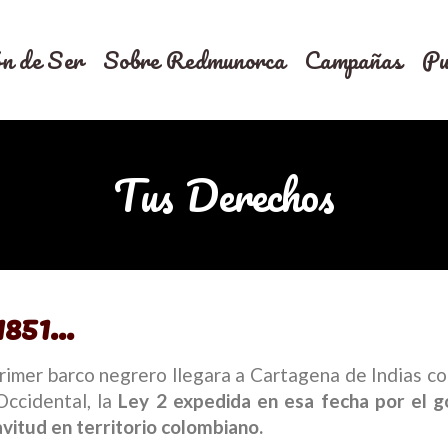
n de Ser
Sobre Redmunorca
Campañas
Pu
Tus Derechos
851...
imer barco negrero llegara a Cartagena de Indias c
Occidental, la
Ley 2 expedida en esa fecha por el g
avitud en territorio colombiano.