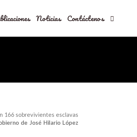
blicaciones
Noticias
Contáctenos
on 166 sobrevivientes esclavas
obierno de José Hilario López