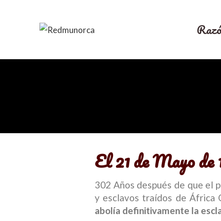
Razó
El 21 de Mayo de 1
302 Años después de que el pr
y esclavos traídos de África 
abolía definitivamente la escl